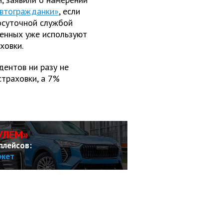
втогражданки»
, если
осуточной службой
енных уже используют
ховки.
дентов ни разу не
страховки, а 7%
УЛЕМ»
плейсов:
ркет