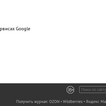
рвисах Google
Получить журнал:
OZON
•
Wildberries
•
Яндекс Ма