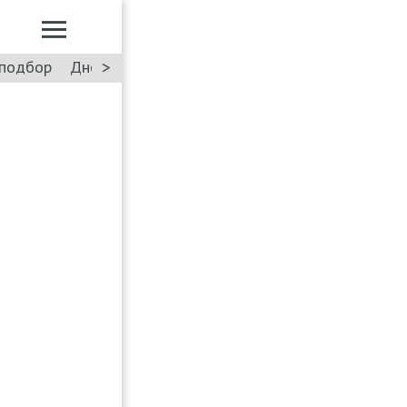
>
подбор
Дневник: Лада Искра
Такси
Форум
ПДД