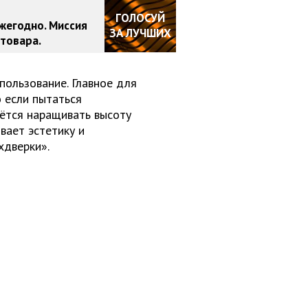
ГОЛОСУЙ
жегодно. Миссия
ЗА ЛУЧШИХ
товара.
пользование. Главное для
 если пытаться
дётся наращивать высоту
ивает эстетику и
хдверки».