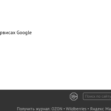
рвисах Google
Получить журнал:
OZON
•
Wildberries
•
Яндекс Ма