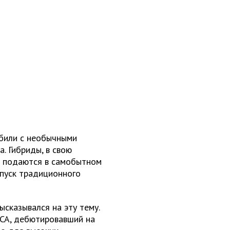
обили с необычными
a. Гибриды, в свою
о подаются в самобытном
ыпуск традиционного
ысказывался на эту тему.
5CA, дебютировавший на