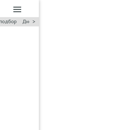
>
подбор
Дневник: Лада Искра
Такси
Форум
ПДД