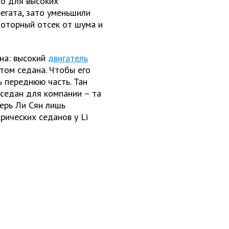
но для высоких
егата, зато уменьшили
моторный отсек от шума и
на: высокий
двигатель
том седана. Чтобы его
ь переднюю часть. Тан
седан для компании – та
перь Ли Сян лишь
рических седанов у Li