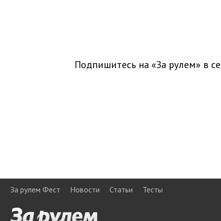
Подпишитесь на «За рулем» в
се
За рулем Фест
Новости
Статьи
Тесты