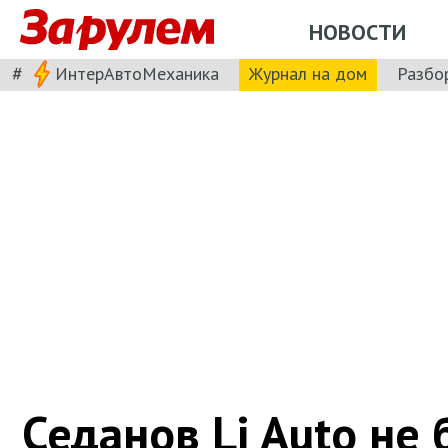
НОВОСТИ
#
ИнтерАвтоМеханика
Журнал на дом
Разбо
Седанов Li Auto не 