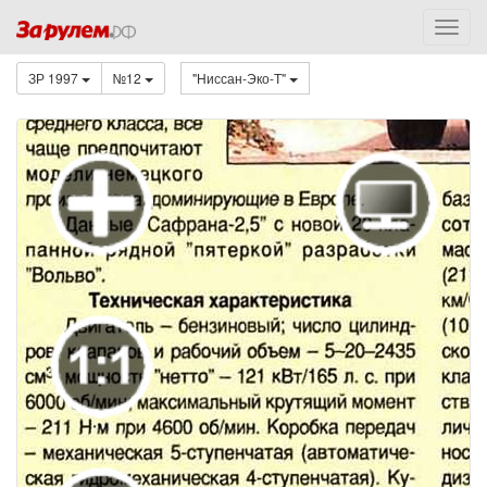
ЗР 1997
№12
"Ниссан-Эко-Т"