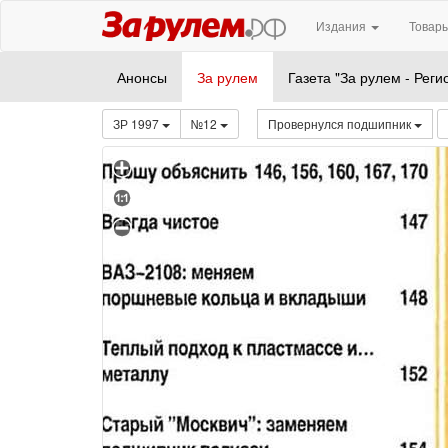
Издания
Товары
Анонсы
За рулем
Газета "За рулем - Реги
ЗР 1997
№12
Провернулся подшипник