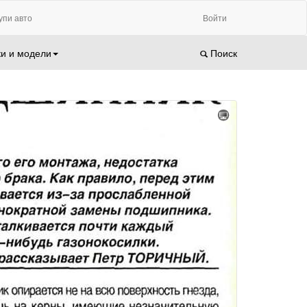
упи авто
Войти
и и модели
Поиск