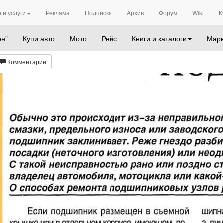
 и услуги
Реклама
Подписка
Архив
Форум
Wiki
К
он"
Купи авто
Мото
Рейс
Книги и каталоги
Марк
Комментарии