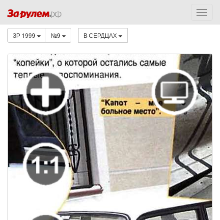
ЗР 1999
№9
В СЕРДЦАХ