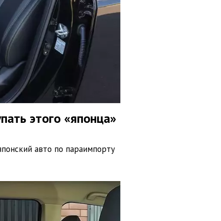
упать этого «японца»
 японский авто по параимпорту