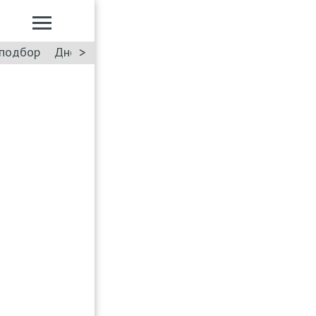
>
подбор
Дневник: Лада Искра
Такси
Форум
ПДД