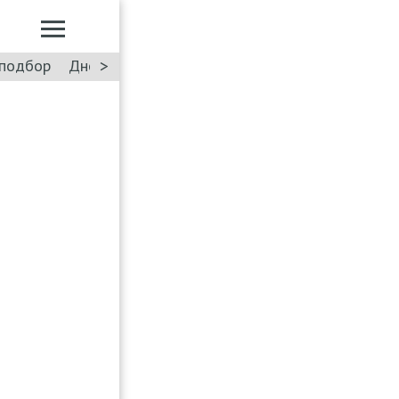
>
подбор
Дневник: Лада Искра
Такси
Форум
ПДД