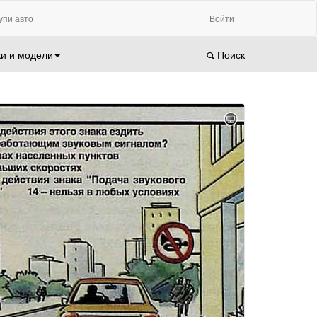
упи авто
Войти
и и модели
Поиск