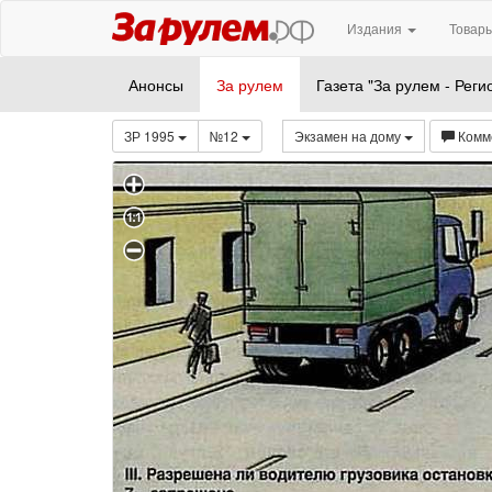
Издания
Товары
Анонсы
За рулем
Газета "За рулем - Реги
ЗР 1995
№12
Экзамен на дому
Комм