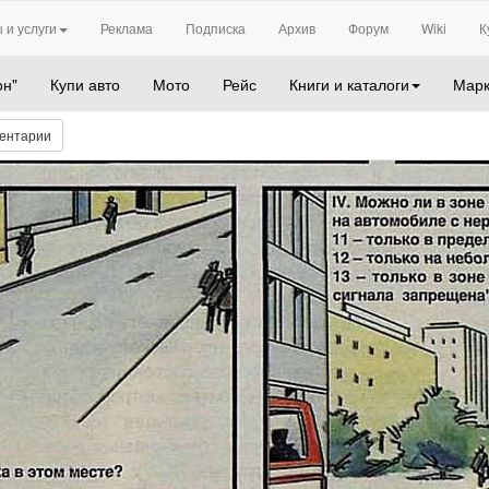
 и услуги
Реклама
Подписка
Архив
Форум
Wiki
К
он"
Купи авто
Мото
Рейс
Книги и каталоги
Марк
ентарии