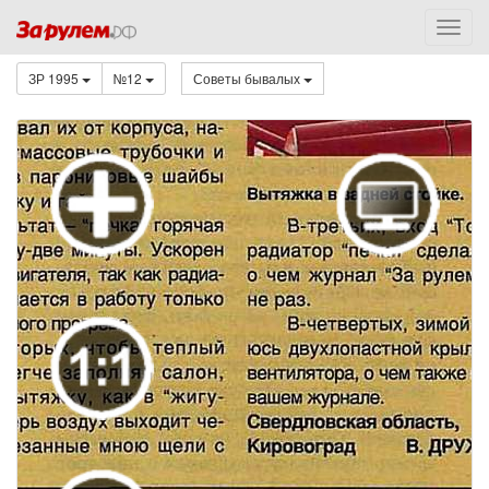
ЗР 1995
№12
Советы бывалых