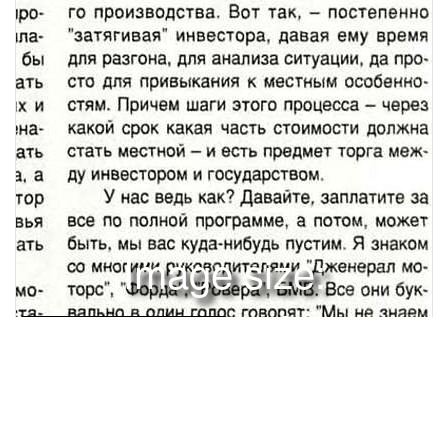
Image size:
1280x1750 Scale:
100% -
PanoJS3
4
5
АВТОРИТЕТНОЕ МНЕНИЕБорис НЕМЦОВ оказался в губернаторском кресле по воле подавляющего большинства избирателей Нижегородской области. А в области 20 процентов валового внутреннего продукта формируется за счет Горьковского автозавода, так что взаимоотношения "власть - промышленность" (причем промышленность именно автомобильная) - непреходящая забота губернатора. Через день после нашего разговора губернатор Немцов стал первым вице-премьером Правительства России. Его губернский опыт оказался востребован во всероссийском масштабе. Что могут ждать от этого назначения российские автомобилисты?БИЗНЕСУ - РИСКОВАТЬ, ВЛАСТИ - СНИЖАТЬ СТЕСуществует совершенно очевидный и - увы! - объективный конфликт интересов: власти стремятся пополнить казну, а предприятия - оборотные средства. Руководители, конечно, люди не без амбиций, но было бы смешно заподозрить их в выяснении того, "кто круче", - конфликты возникают при разделе денег. Нужно быть достаточно гибким и деликатным, обладать экономическими знаниями и интуицией, чтобы, с одной стороны, не подрубить полностью бюджет, а с другой - не парализовать предприятие. Мы в области достигли достаточно устойчивого состояния, когда идут текущие платежи в бюджет, а по старым долгам составлен график погашения, не разоряющий пенсионный фонд, но и не останавливающий ГАЗ. Цифры достаточно красноречивы. За январь-февраль нынешнего года, по сравнению с тем же периодом 1996-го, объем производства вырос на 8 процентов, причем "волг" - на 8,2 процента, а "газелей" - аж на 29! Стоит ли резать курицу, несущую золотые яйца? Даже Чубайс, противник любых поддержек и преференций, согласился, что ГАЗу стоит оказать помощь. Как единственному автозаводу в стране, увеличивающему выпуск продукции. Нет, речь идет не об отсрочке платежей или чем-нибудь подобном. Было бы безумием для правительства накачивать завод бюджетными средствами - да их и нет! Я вижу подъем ГАЗа задачей общенациональной. Для этого необходимо создать условия - не исключительные для ГАЗа, а общие для всех. Автомобильный сектор рынка всегда был индикатором здоровья экономики. Для России же он может стать поистине прорывным. Главная задача - поиск стратегических инвесторов. Сколько идет разговоров о всяких там совместных предприятиях, участии капитала, создании чисто иностранных заводов! Заканчивается все разговорами же или смешной историей о "сборке" уже собранных в Бразилии джипов по десять штук в день. А ведь в той же Бразилии разработан и отлично действует метод привлечения инвестиций именно в автомобильную промышленность. Суть его такова. Ввозить готовые автомобили, скажем, "Форду", неинтересно - высокие пошлины делают товар недоступным местному покупателю. Строить сразу настоящий завод - дорого и рискованно. Хотите начать с отверточной сборки? Пожалуйста! Более того, все ввозимые детали будут освобождены от пошлин на какой-то срок. А по истечении этого срока, положим, 30 процентов стоимости автомобиля должны создаваться уже в Бразилии. Таможенные льготы продлятся еще на какое-то время, после которого уже половина стоимости должна создаваться на месте. И так далее, до освоения полного производства. Вот так, - постепенно "затягивая" инвестора, давая ему время для разгона, для анализа ситуации, да просто для привыкания к местным особенностям. Причем шаги этого процесса - через какой срок какая часть стоимости должна стать местной - и есть предмет торга между инвестором и государством. президентским указом - никакого изменения законодательства для этого не нужно. Мы с президентом ГАЗа Пугиным проект такого указа разработали. Интересна ли наша позиция кому-нибудь в Москве7 Судя по тому, что этот проект "затерялся", - нет. Она интересна читателям журнала "За рулем", поскольку люди хотят на качественных машинах ездить, желательно российских и недорогих. Но, думаю, мы этот проект реанимируем и уже новому кабинету предложим. Россия не та страна, которая может не иметь собственной автоиндустрии. Но на время реконструкции и становления отечественных заводов для автомобилей граница должна быть закрыта! Слишком опасны для автопромышленности и для экономики страны в целом возникающие поблизости оффшорные, безналоговые заводы. Завод "Дэу" в Узбекистане, получивший статус наибольшего благоприятствования, является, по сути, оффшорным. Мне видится предпочтительным поиск стратегического инвестора среди фирм Европы и Америки, но никак не Южной Кореи. Это не потому, что я "западник" или мне не нравятся корейские машины. Приход сюда южнокорейцев создаст дополнительный стимул коррумпированности в российском обществе.Дело в том, что они воспитаны в духе неформальных, мягко скажем, отношений с властями и создания нетерпимых условий У нас ведь как? Давайте, заплатите за конкурентам. Начав несколько лет назад аквсе по полной программе, а потом, может тивно обрабатывать наши предприятия, они быть, мы вас куда-нибудь пустим. Я знаком не прекращают попытки и сегодня - столь со многими руководителями "Дженерал мопривлекателен наш рынок. Корейцы побыТе, кто видел современные автомоторе", "Форда", "Ровера", БМВ. Все они буквали и на ГАЗе, так что я знаком с их услобильные заводы, сокрушаются, как уставально в один голос говорят: "Мы не знаем виями не понаслышке: освобождение от нарел ВАЗ. А ведь ГАЗ старше чуть не на соваших предприятий. Мы не знаем, кто ими логов, освобождение от таможенных порок лет! Для строительства новых заводов управляет. Мы не знаем структуру их собшлин, полная свобода в отношениях с рабоили коренной реконструкции существуюственности. А нам предлагают рискнуть огчей силой (никаких профсоюзов) и что-то щих нужны миллиарды долларов. Взять их ромными деньгами". Нет, стратегия взаимовроде эксклюзивного права на допуск конкунеоткуда в России. Что же, так и ездить на отношений с инвесторами должна быть рентов на рынок. Таков менталитет коррум- • иной. Причем ввести эту стратегию можно пированного государственного капитализубогих автомобилях? 4 ЗРЛМ 59 А УЕ /7 ПЕНЬ РИСКА• ма. Он произрастает из сути "государственно-частных" предприятий - в южнокорейских компаниях всегда была велика доля государственной собственности. В результате - коррупция на всех уровнях, начиная с президентского. Газеты чуть ли не ежедневно сообщают о скандалах, сотрясающих корейское общество. Да, они по-хорошему агрессивны. машины у них дешевле, но я не хочу, чтобы родная, пышно цветущая коррупция получила подпитку от такого стратегического инвестора. Кстати, у этого "инвестора" постоянный острейший дефицит средств! Эту информацию я получил от одного высоки копоставленного человека в Европейском банке (не стану называть его имени). Договорившись с властями или фирмами, они немедленно едут в Лондон занимать деньги под эти договоренности. Но ведь по счетам когда-то придется платить. Государственный капитализм - это сращивание крупных монополий, большого бизнеса с властью. В результате этого сращивания обогащается очень узкая группа людей, а количество денег ограниченное -значит, другие беднеют. Возникает социальное неравенство, напряженность, которая тормозит экономику: кому нужны те же автомобили, если их никто не может купить? Ф Это одна из причин, почему я пытаюсь строить у себя в Нижегородской губернии не государственный, а народный капитализм. Другая заключается в неэффективности государства как собственника. Почему развалился Советский Союз? Из-за неэффективного использования государственных денег: долгострои, планово-убыточные предприятия, совершенно глупые проекты, вроде БАМа. Только высокомерный, чванливый и глупый чиновник думает, что он может управлять предприятием лучше, чем собственник. Интересы чиновника и бизнеса часто бывают прямо противоположны. С серьезных противоречий мы начали разговор, а ведь есть еще и личные * интересы - вкладывать деньги в развитие бизнеса или в собственную дачу. России (правительству) и Нижегородской губернии принадлежит 0.3 процента акций ГАЗа - как видите, право голоса у них практически отсутствует! Завод находится в руках у хозяев. Пусть сегодня нет консолидированного пакета акций, хозяева. как в колхозе. - все. Это нормальный этап, который нужно пройти. Будет консолидация. будет новая эмиссия, появятся новые инвесторы. Надо не национализировать, даже если пакет перешел государству (за долги, чтобы уйти от банкротства), надо искать другого, более эффективного собственника: честного, умного, с проектами, Пусть это не всегда быстро, но куда опаснее зависеть от прихоти чиновника. Нужно ли вмешательство государства в экономику? Безусловно. Борьба с монополистами за снижение цен. гласное распределение бюджетных средств, единые правила игры для конкурентов, создание условий для привлечения инвестиций и возврата россий ­ ских капиталов, утекших за границу, это может сделать только государство. Инвестировать может только частный бизнес. Посмотрите, что происходит в Елабуге. Правительство деньги дало. Татарстан дал - какая-то искусственно созданная контора. То, что "Дженерал моторе" денег не дает - это очень тревожный симптом. Значит, фирма не хочет ничего общего иметь с Россией с точки зрения бизнеса и присущего ему риска. Поставки комплектующих и некоторого оборудования для сборки компании выгодны - это новый рынок. Частных инвестиций здесь нет! Есть стремление государства создать новые рабочие места, инвестируя государственные средства. Это не будет эффективно. Получается так: "Мы вам построим завод, а вы привезите сюда покрышки, стекла, двигатель, наши ребята соберут, мы продадим, две тысячи долларов на этом заработаем..." Это гениальные условия для "Дженерал моторе" - они ничем не рискуют. В худшем случае, если проект развалится, у них перестанут покупать комплектующие. Так их до этого проекта и не покупали. Впрочем. мой коллега и друг Минтимер Шаймиев строит в Татарстане государственный капитализм. Если вести речь о структурной перестройке России, о прорывных направлениях, то автомобили - блестящая идея. Но для осуществления такого прорыва нужны огромные деньги, которых у нас нет. Магистральный путь развития российского автомобилестроен