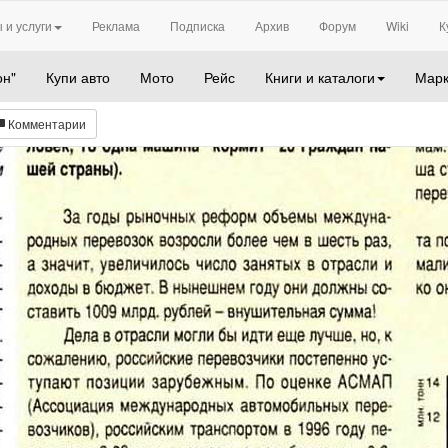
 и услуги
Реклама
Подписка
Архив
Форум
Wiki
К
он"
Купи авто
Мото
Рейс
Книги и каталоги
Марк
Комментарии