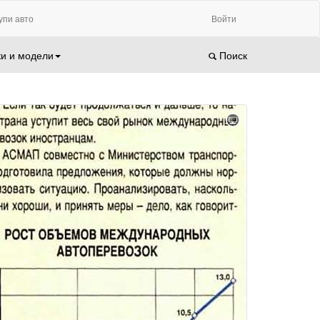
упи авто
Войти
и и модели
Поиск