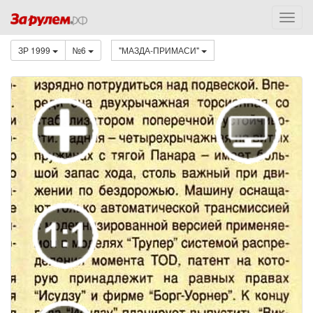
ЗР 1999
№6
"МАЗДА-ПРИМАСИ"