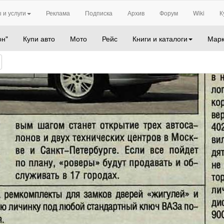
 и услуги
Реклама
Подписка
Архив
Форум
Wiki
К
он"
Купи авто
Мото
Рейс
Книги и каталоги
Марк