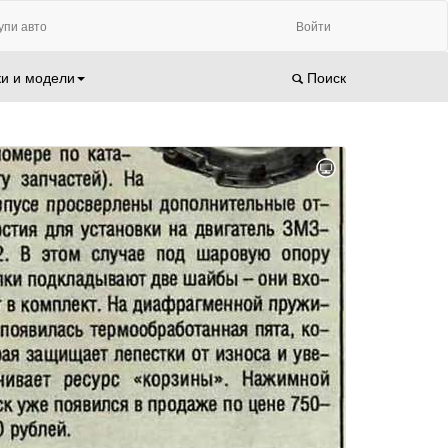
упи авто
Войти
и и модели
Поиск