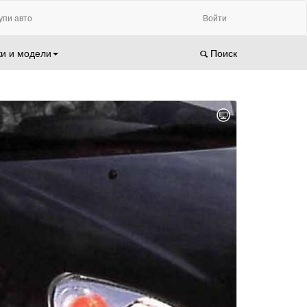
упи авто
Войти
и и модели
Поиск