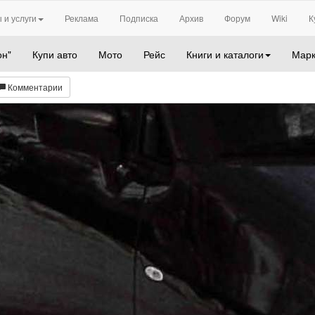
 и услуги
Реклама
Подписка
Архив
Форум
Wiki
К
он"
Купи авто
Мото
Рейс
Книги и каталоги
Марк
Комментарии