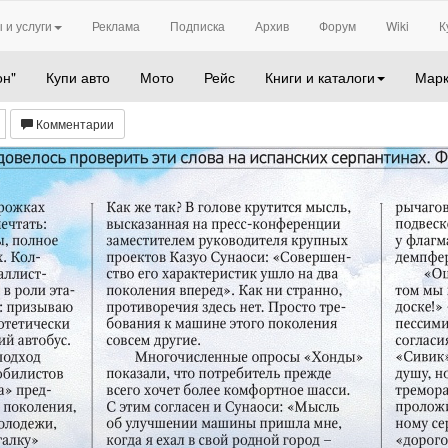
 и услуги
Реклама
Подписка
Архив
Форум
Wiki
К
он"
Купи авто
Мото
Рейс
Книги и каталоги
Марк
Комментарии