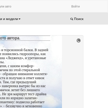
упи авто
Войти
и и модели
Поиск