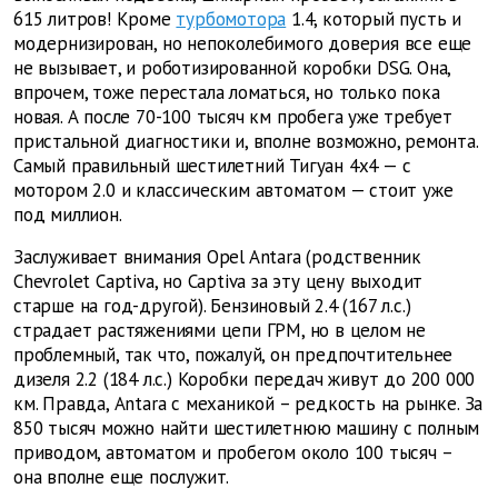
615 литров! Кроме
турбомотора
1.4, который пусть и
модернизирован, но непоколебимого доверия все еще
не вызывает, и роботизированной коробки DSG. Она,
впрочем, тоже перестала ломаться, но только пока
новая. А после 70-100 тысяч км пробега уже требует
пристальной диагностики и, вполне возможно, ремонта.
Самый правильный шестилетний Тигуан 4х4 — с
мотором 2.0 и классическим автоматом — стоит уже
под миллион.
Заслуживает внимания Opel Antara (родственник
Chevrolet Captiva, но Captiva за эту цену выходит
старше на год-другой). Бензиновый 2.4 (167 л.с.)
страдает растяжениями цепи ГРМ, но в целом не
проблемный, так что, пожалуй, он предпочтительнее
дизеля 2.2 (184 л.с.) Коробки передач живут до 200 000
км. Правда, Antara c механикой – редкость на рынке. За
850 тысяч можно найти шестилетнюю машину с полным
приводом, автоматом и пробегом около 100 тысяч –
она вполне еще послужит.