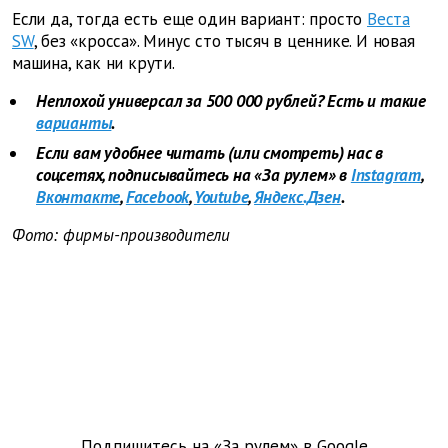
Если да, тогда есть еще один вариант: просто
Веста
SW
, без «кросса». Минус сто тысяч в ценнике. И новая
машина, как ни крути.
Неплохой универсал за 500 000 рублей? Есть и такие
варианты
.
Если вам удобнее читать (или смотреть) нас в
соцсетях, подписывайтесь на «За рулем» в
Instagram
,
Вконтакте
,
Facebook
,
Youtube
,
Яндекс.Дзен
.
Фото: фирмы-производители
Подпишитесь на «За рулем» в
Google