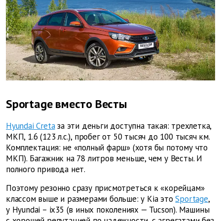
Sportage вместо Весты
Hyundai Creta
за эти деньги доступна такая: трехлетка,
МКП, 1.6 (123 л.с.), пробег от 50 тысяч до 100 тысяч км.
Комплектация: не «полный фарш» (хотя бы потому что
МКП). Багажник на 78 литров меньше, чем у Весты. И
полного привода нет.
Поэтому резонно сразу присмотреться к «корейцам»
классом выше и размерами больше: у Kia это
Sportage
,
у Hyundai – ix35 (в иных поколениях — Tucson). Машины
с хорошей репутацией по надежности, с агрегатами без