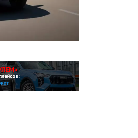
УЛЕМ»
плейсов:
ркет