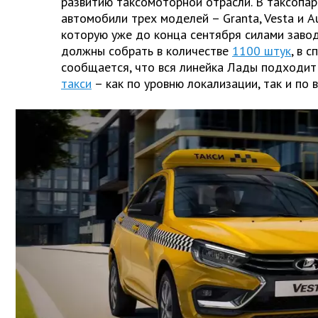
развитию таксомоторной отрасли. В таксопар
автомобили трех моделей – Granta, Vesta и A
которую уже до конца сентября силами завод
должны собрать в количестве
1100 штук
, в 
сообщается, что вся линейка Лады подходит
такси
– как по уровню локализации, так и по