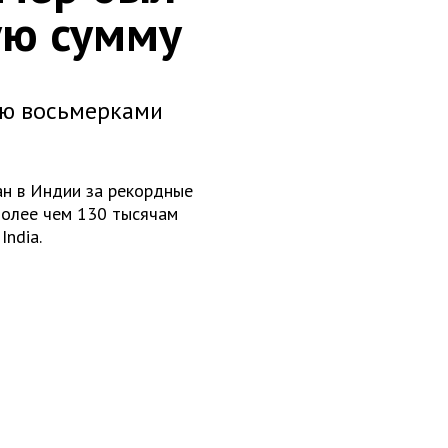
ую сумму
ью восьмерками
н в Индии за рекордные
более чем 130 тысячам
India.