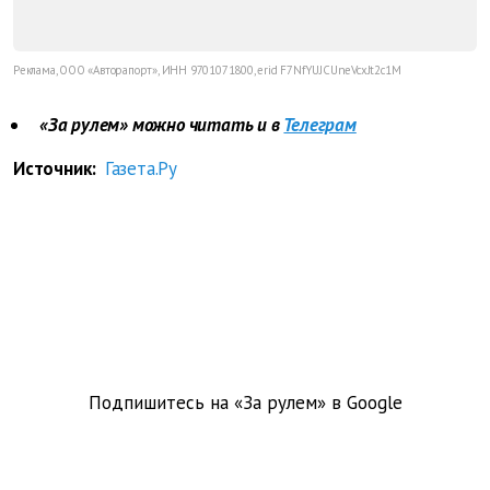
Реклама, ООО «Авторапорт», ИНН 9701071800, erid F7NfYUJCUneVcxJt2c1M
«За рулем» можно читать и в
Телеграм
Источник:
Газета.Ру
Подпишитесь на «За рулем» в
Google