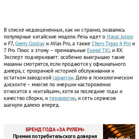
В списке недооцененных, как ни странно, оказались
популярные китайские модели. Речь идет о
Haval Jolion
и F7,
Geely Coolray
и Atlas Pro, а также
Chery Tiggo 4 Pro
и
7 Pro. Плюс к этому – премиальные
Exeed TXL
и RX.
Эксперт подчеркивает: особенно выигрышно такие
машины смотрятся, если продаются у официального
дилера, с прозрачной историей обслуживания и
остатком заводской
гарантии
. Дело в психологическом
дисконте – многие по инерции настороженно
относятся к «китайцам», хотя за последние годы и
качество сборки, и
технологии
, и сеть сервисов
шагнули далеко вперед.
БРЕНД ГОДА «ЗА РУЛЕМ»
Премия потребительского доверия