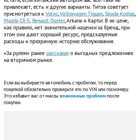
Кстати, если китайский автопром вас все-таки не
привлекает, есть и другие варианты. Титов советует
присмотреться к
Volvo
,
Volkswagen Tiguan
,
Skoda Kodiaq
,
Mazda CX-5
,
Renault Duster
, Arkana и Kaptur. В их цене,
как правило, нет значительной наценки за бренд, при
этом они дают хороший ресурс, предсказуемые
расходы и прозрачную историю обслуживания.
«За рулем» ранее
рассказал
о выгодных предложениях
на вторичном рынке.
Если вы выбираете автомобиль с пробегом, то перед
покупкой обязательно проверьте его по VIN или госномеру.
Это избавит вас от массы
возможных проблем
после
покупки.