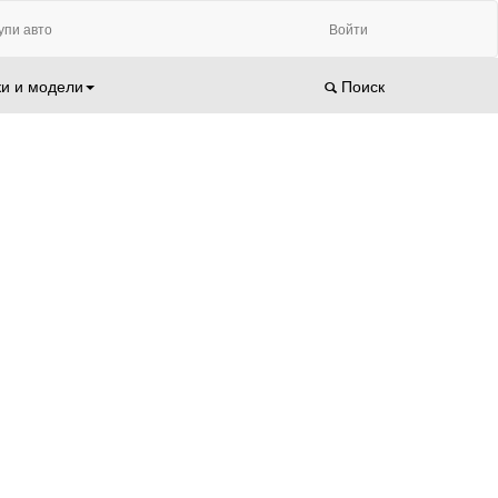
упи авто
Войти
и и модели
Поиск