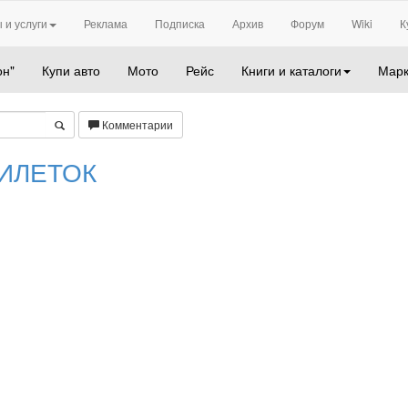
 и услуги
Реклама
Подписка
Архив
Форум
Wiki
К
он"
Купи авто
Мото
Рейс
Книги и каталоги
Марк
Комментарии
ИЛЕТОК