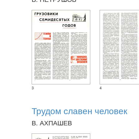
3
4
Трудом славен человек
В. АХПАШЕВ