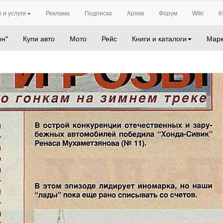
 и услуги
Реклама
Подписка
Архив
Форум
Wiki
К
он"
Купи авто
Мото
Рейс
Книги и каталоги
Марк