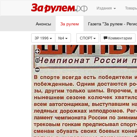
Издания
Товары
Анонсы
За рулем
Газета "За рулем - Реги
ЗР 1996
№4
СПОРТ
Комментарии