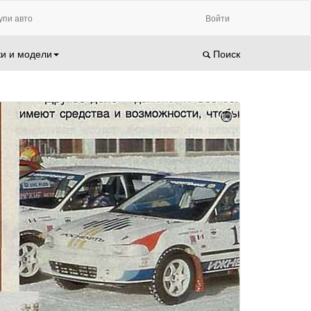
упи авто
Войти
и и модели
Поиск