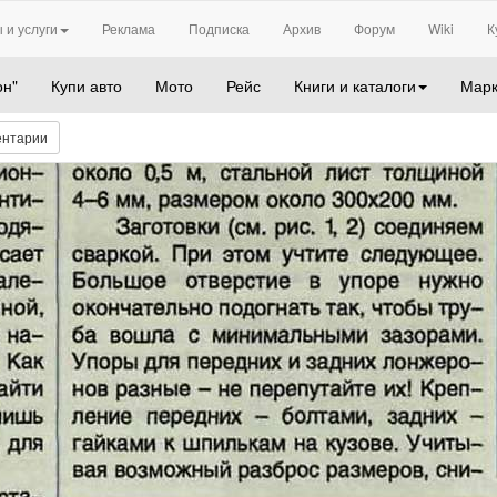
 и услуги
Реклама
Подписка
Архив
Форум
Wiki
К
он"
Купи авто
Мото
Рейс
Книги и каталоги
Марк
ентарии