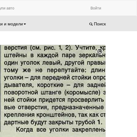
упи авто
Войти
и и модели
Поиск