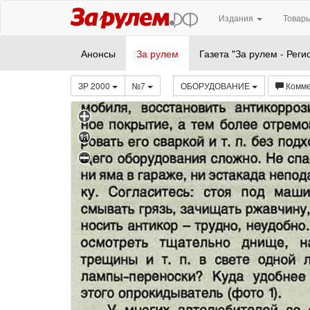
Издания
Товары
Анонсы
За рулем
Газета "За рулем - Реги
ЗР 2000
№7
ОБОРУДОВАНИЕ
Комм