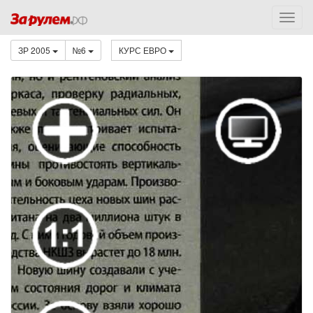
ЗР 2005
№6
КУРС ЕВРО