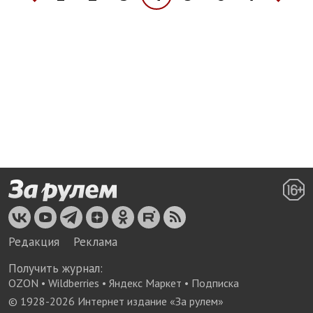
Редакция
Реклама
Получить журнал:
OZON
•
Wildberries
•
Яндекс Маркет
•
Подписка
© 1928-
2026
Интернет издание «За рулем»