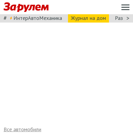
#
>
ИнтерАвтоМеханика
Журнал на дом
Разбор
Все автомобили