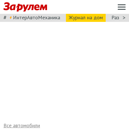
#
>
ИнтерАвтоМеханика
Журнал на дом
Разбор
Все автомобили