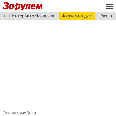
#
>
ИнтерАвтоМеханика
Журнал на дом
Разбор
Все автомобили