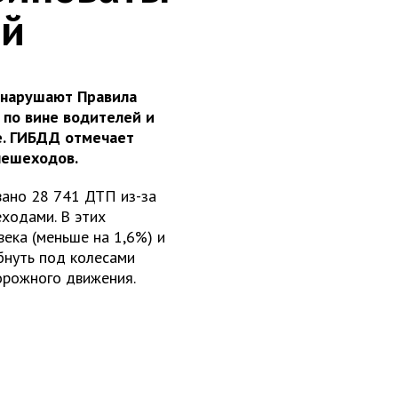
ий
 нарушают Правила
по вине водителей и
е. ГИБДД отмечает
пешеходов.
вано 28 741 ДТП из-за
ходами. В этих
ека (меньше на 1,6%) и
ибнуть под колесами
орожного движения.