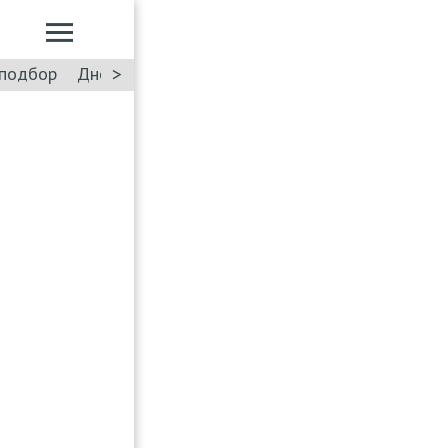
>
подбор
Дневник: Лада Искра
Такси
Форум
ПДД