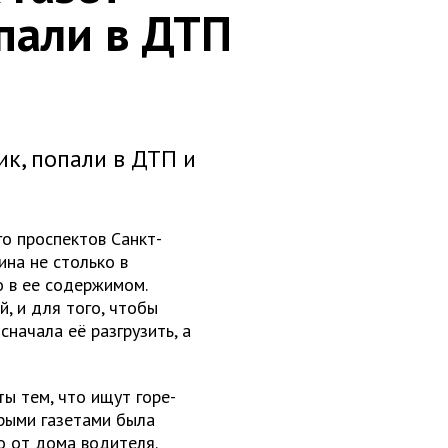
опали в ДТП
ик, попали в ДТП и
го проспектов Санкт-
на не столько в
о в ее содержимом.
й, и для того, чтобы
начала её разгрузить, а
ы тем, что ищут горе-
арыми газетами была
но от дома водителя.