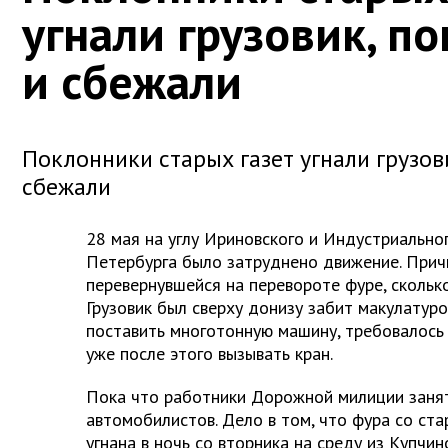
угнали грузовик, п
и сбежали
Поклонники старых газет угнали грузов
сбежали
28 мая на углу Ириновского и Индустриально
Петербурга было затруднено движение. Причи
перевернувшейся на перевороте фуре, скольк
Грузовик был сверху донизу забит макулатуро
поставить многотонную машину, требовалось с
уже после этого вызывать кран.
Пока что работники Дорожной милиции занят
автомобилистов. Дело в том, что фура со ст
угнана в ночь со вторника на среду из Купчи