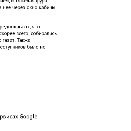
нием, и тяжелая фура
з нее через окно кабины
редполагают, что
скорее всего, собирались
 газет. Также
реступников было не
рвисах Google