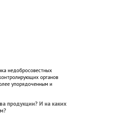
ынка недобросовестных
 контролирующих органов
более упорядоченным и
ва продукции? И на каких
ем?