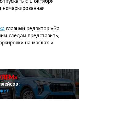
отпускать с 1 октября
од немаркированная
ка
главный редактор «За
им следам представить,
аркировки на маслах и
УЛЕМ»
плейсов:
ркет