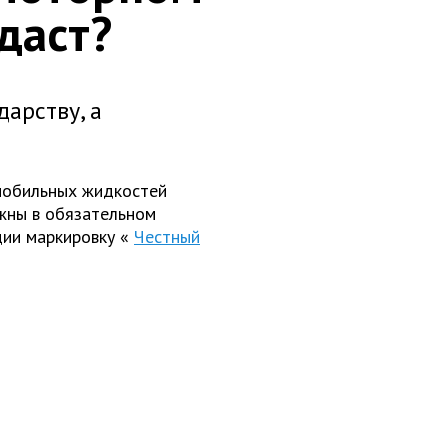
даст?
дарству, а
мобильных жидкостей
лжны в обязательном
ции маркировку «
Честный