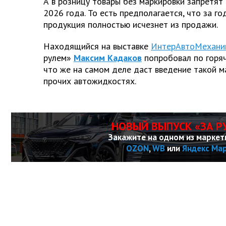
А в розницу товары без маркировки запретят 
2026 года. То есть предполагается, что за г
продукция полностью исчезнет из продажи.
Находящийся на выставке
ИнтерАвтоМехани
рулем»
Максим Кадаков
попробовал по горяч
что же на самом деле даст введение такой м
прочих автожидкостях.
НОВЫЙ ВЫПУСК «ЗА Р
Закажите на одном из маркет
OZON
,
WB
или
Яндекс Ма