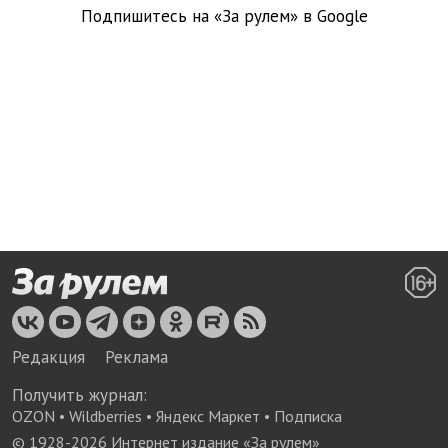
Подпишитесь на «За рулем» в
Google
Редакция
Реклама
Получить журнал:
OZON
•
Wildberries
•
Яндекс Маркет
•
Подписка
© 1928-
2026
Интернет издание «За рулем»