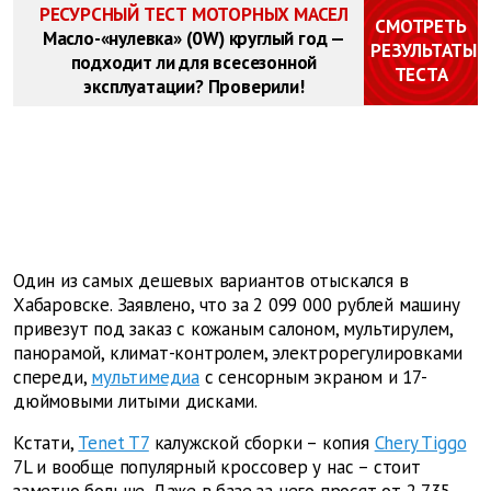
РЕСУРСНЫЙ ТЕСТ МОТОРНЫХ МАСЕЛ
СМОТРЕТЬ
Масло-«нулевка» (0W) круглый год —
РЕЗУЛЬТАТЫ
подходит ли для всесезонной
ТЕСТА
эксплуатации? Проверили!
Один из самых дешевых вариантов отыскался в
Хабаровске. Заявлено, что за 2 099 000 рублей машину
привезут под заказ с кожаным салоном, мультирулем,
панорамой, климат-контролем, электрорегулировками
спереди,
мультимедиа
с сенсорным экраном и 17-
дюймовыми литыми дисками.
Кстати,
Tenet T7
калужской сборки – копия
Chery Tiggo
7L и вообще популярный кроссовер у нас – стоит
заметно больше. Даже в базе за него просят от 2 735