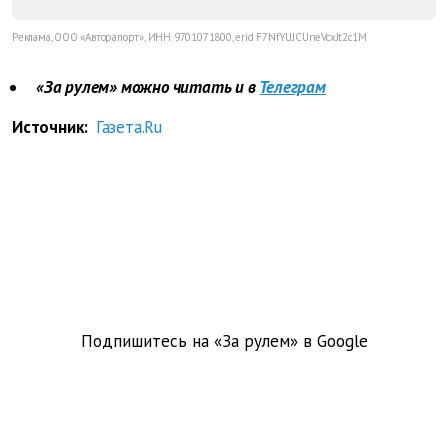
Реклама, ООО «Авторапорт», ИНН 9701071800, erid F7NfYUJCUneVcxJt2c1M
«За рулем» можно читать и в
Телеграм
Источник:
Газета.Ru
Подпишитесь на «За рулем» в
Google