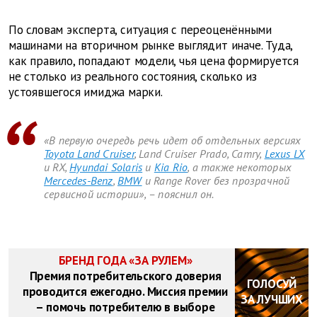
По словам эксперта, ситуация с переоценёнными
машинами на вторичном рынке выглядит иначе. Туда,
как правило, попадают модели, чья цена формируется
не столько из реального состояния, сколько из
устоявшегося имиджа марки.
«В первую очередь речь идет об отдельных версиях
Toyota Land Cruiser
, Land Cruiser Prado, Camry,
Lexus LX
и RX,
Hyundai Solaris
и
Kia Rio
, а также некоторых
Mercedes-Benz
,
BMW
и Range Rover без прозрачной
сервисной истории», – пояснил он.
БРЕНД ГОДА «ЗА РУЛЕМ»
Премия потребительского доверия
ГОЛОСУЙ
проводится ежегодно. Миссия премии
ЗА ЛУЧШИХ
– помочь потребителю в выборе