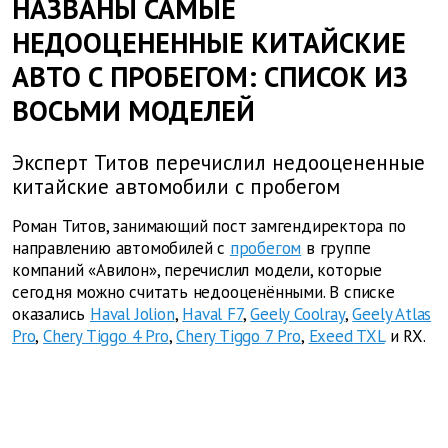
НАЗВАНЫ САМЫЕ
НЕДООЦЕНЕННЫЕ КИТАЙСКИЕ
АВТО С ПРОБЕГОМ: СПИСОК ИЗ
ВОСЬМИ МОДЕЛЕЙ
Эксперт Титов перечислил недооцененные
китайские автомобили с пробегом
Роман Титов, занимающий пост замгендиректора по
направлению автомобилей с
пробегом
в группе
компаний «Авилон», перечислил модели, которые
сегодня можно считать недооценёнными. В списке
оказались
Haval Jolion
,
Haval F7
,
Geely Coolray
,
Geely Atlas
Pro
,
Chery Tiggo 4 Pro
,
Chery Tiggo 7 Pro
,
Exeed TXL
и RX.