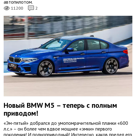
автопилотом.
11200
2
Новый BMW M5 – теперь с полным
приводом!
«Эм-пятый» добрался до умопомрачительной планки «600
л.с.» – он более чем вдвое мощнее «эмки» первого
поколения! И полноприводный! Интересно, каков предел его