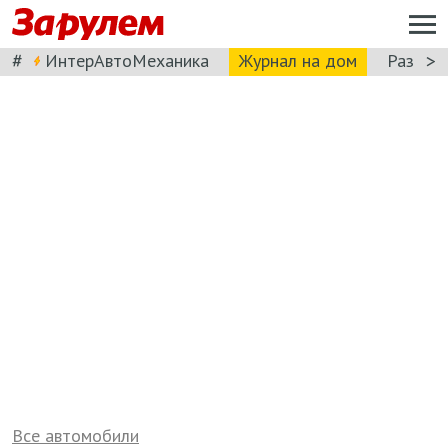
#
>
ИнтерАвтоМеханика
Журнал на дом
Разбор
Все автомобили