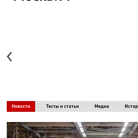
Москвич 8
Москвич M70
Москвич M90
Новости
Тесты и статьи
Медиа
Истор