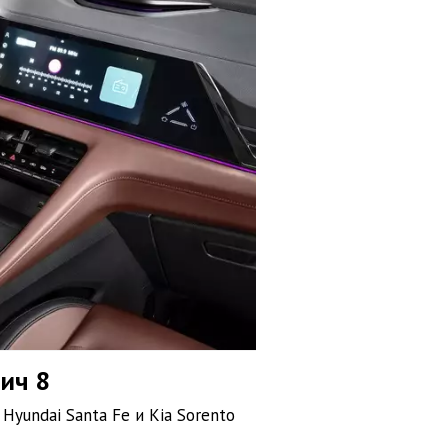
ич 8
yundai Santa Fe и Kia Sorento