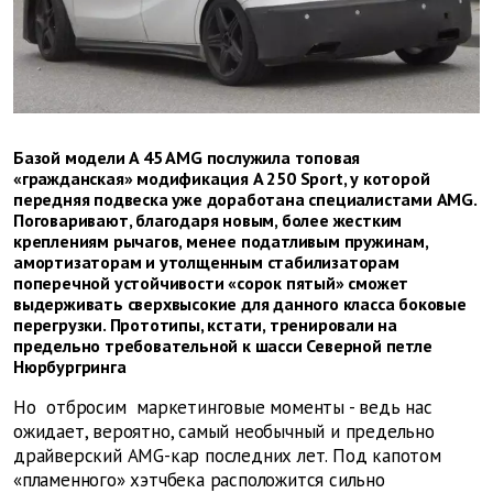
Базой модели A 45 AMG послужила топовая
«гражданская» модификация A 250 Sport, у которой
передняя подвеска уже доработана специалистами AMG.
Поговаривают, благодаря новым, более жестким
креплениям рычагов, менее податливым пружинам,
амортизаторам и утолщенным стабилизаторам
поперечной устойчивости «сорок пятый» сможет
выдерживать сверхвысокие для данного класса боковые
перегрузки. Прототипы, кстати, тренировали на
предельно требовательной к шасси Северной петле
Нюрбургринга
Но отбросим маркетинговые моменты - ведь нас
ожидает, вероятно, самый необычный и предельно
драйверский AMG-кар последних лет. Под капотом
«пламенного» хэтчбека расположится сильно