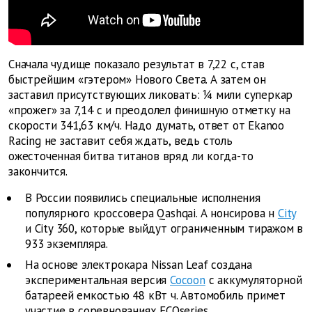
Сначала чудище показало результат в 7,22 с, став
быстрейшим «гэтером» Нового Света. А затем он
заставил присутствующих ликовать: ¼ мили суперкар
«прожег» за 7,14 с и преодолел финишную отметку на
скорости 341,63 км/ч. Надо думать, ответ от Ekanoo
Racing не заставит себя ждать, ведь столь
ожесточенная битва титанов вряд ли когда-то
закончится.
В России появились специальные исполнения
популярного кроссовера
Qashqai.
А
нонсирова
н
City
и City 360, которые выйдут ограниченным тиражом
в
933 экземпляра.
На основе электрокара
Nissan
Leaf создана
экспериментальная версия
Cocoon
с аккумуляторной
батареей емкостью 48 кВт
ч. Автомобиль примет
участие в соревнованиях ECOseries.