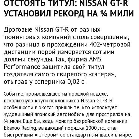
ОТСТОЯТЬ ТИТУЛ: NISSAN GT-R
УСТАНОВИЛ РЕКОРД НА ¼ МИЛИ
Дрэговые Nissan GT-R от разных
тюнинговых компаний столь совершенны,
что разница в прохождении 402-метровой
дистанции порой измеряется сотыми
долями секунды. Так, фирма AMS
Performance защитила свой титул
создателя самого свирепого «гэтера»,
отыграв у соперника 0,02 с!
Событие, произошедшее на прошлой неделе,
всколыхнуло круги поклонников Nissan GT-R. В
особенности в экстаз пришли те, кто использует
чудовищный японский автомобиль для прострелов на
¼ мили. Еще бы, ведь монстр бахрейнской компании
Ekanoo Racing, выдающий порядка 2000 л.с., стал
быстрейшим «гэтером» со стандартным шасси в мире,