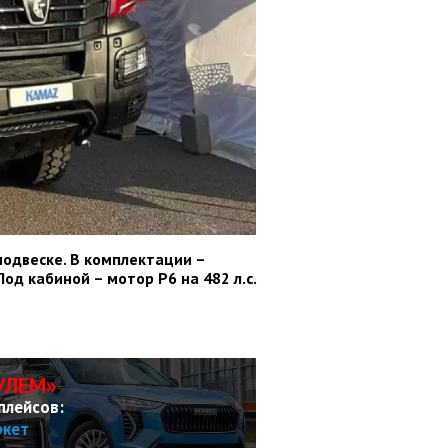
одвеске. В комплектации –
од кабиной – мотор Р6 на 482 л.с.
УЛЕМ»
плейсов:
ркет