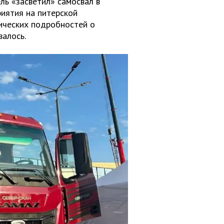
ель «засветил» самосвал в
иятия на питерской
нических подробностей о
алось.