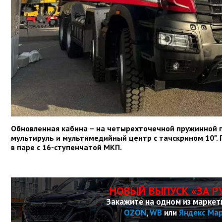
Обновленная кабина – на четырехточечной пружинной п
мультируль и мультимедийный центр с тачскрином 10". П
в паре с 16-ступенчатой МКП.
НОВЫЙ ВЫПУСК «ЗА Р
Закажите на одном из маркет
OZON
,
WB
или
Яндекс Ма