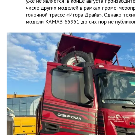
уже не является: в конце августа производит
числе других моделей в рамках промо-меропр
гоночной трассе «Игора Драйв». Однако тех
модели КАМАЗ-65951 до сих пор не публиков