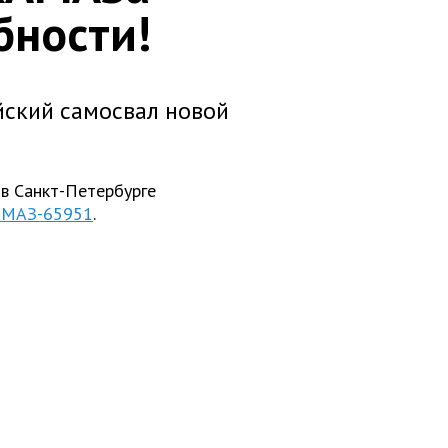
бности!
йский самосвал новой
 в Санкт-Петербурге
МАЗ-65951
.