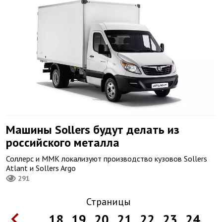
Машины Sollers будут делать из
российского металла
Соллерс и ММК локализуют производство кузовов Sollers
Atlant и Sollers Argo
291
Страницы
...
18
19
20
21
22
23
24