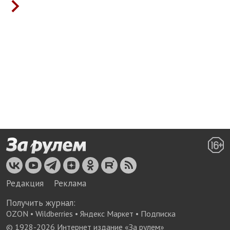
Редакция
Реклама
Получить журнал:
OZON
•
Wildberries
•
Яндекс Маркет
•
Подписка
© 1928-
2026
Интернет издание «За рулем»