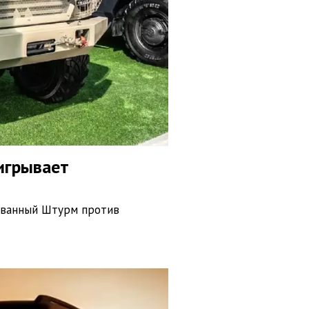
игрывает
ованный Штурм против