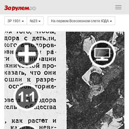
ЗР 1931
№23
На первом Всесоюзном слете ЮДА