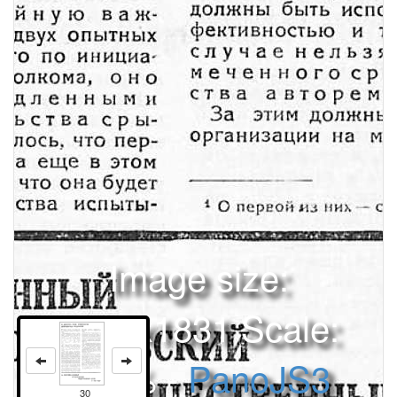
Image size:
1280x1831 Scale:
100% -
PanoJS3
30