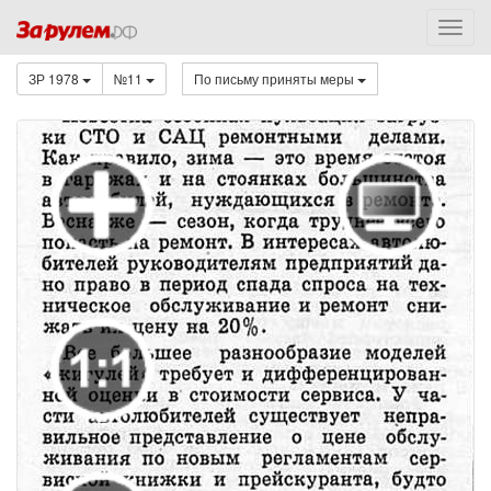
ЗР 1978
№11
По письму приняты меры