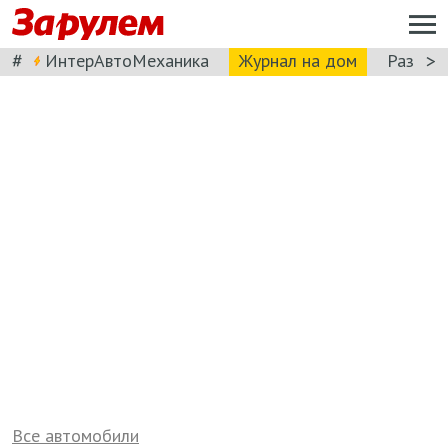
#
>
ИнтерАвтоМеханика
Журнал на дом
Разбор
Все автомобили