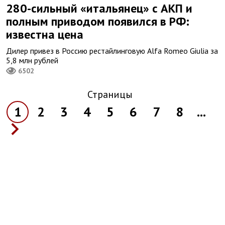
280-сильный «итальянец» с АКП и
полным приводом появился в РФ:
известна цена
Дилер привез в Россию рестайлинговую Alfa Romeo Giulia за
5,8 млн рублей
6502
Страницы
1
2
3
4
5
6
7
8
...