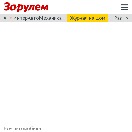
#
>
ИнтерАвтоМеханика
Журнал на дом
Разбор
Все автомобили