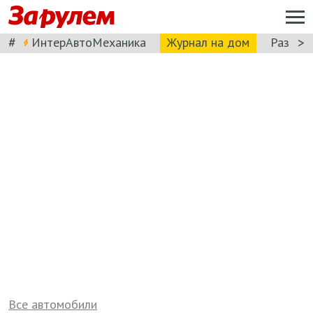
#
>
ИнтерАвтоМеханика
Журнал на дом
Разбор
Все автомобили