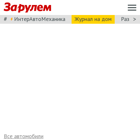
#
>
ИнтерАвтоМеханика
Журнал на дом
Разбор
Все автомобили