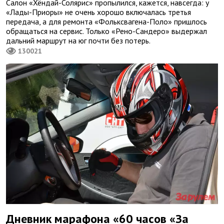
Салон «Хёндай-Солярис» пропылился, кажется, навсегда: у
«Лады-Приоры» не очень хорошо включалась третья
передача, а для ремонта «Фольксвагена-Поло» пришлось
обращаться на сервис. Только «Рено-Сандеро» выдержал
дальний маршрут на юг почти без потерь.
130021
Дневник марафона «60 часов «За