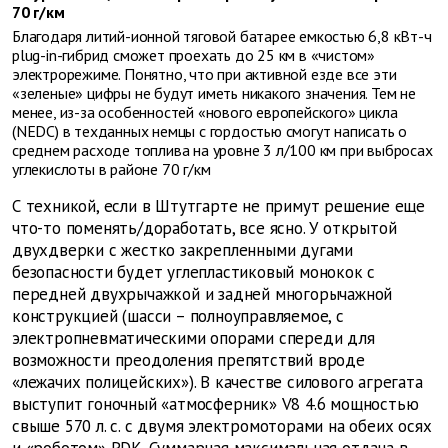
70 г/км
Благодаря литий-ионной тяговой батарее емкостью 6,8 кВт-ч
plug-in-гибрид сможет проехать до 25 км в «чистом»
электрорежиме. Понятно, что при активной езде все эти
«зеленые» цифры не будут иметь никакого значения. Тем не
менее, из-за особенностей «нового европейского» цикла
(NEDC) в техданных немцы с гордостью смогут написать о
среднем расходе топлива на уровне 3 л/100 км при выбросах
углекислоты в районе 70 г/км
С техникой, если в Штутгарте не примут решение еще
что-то поменять/доработать, все ясно. У открытой
двухдверки с жестко закрепленными дугами
безопасности будет углепластиковый монокок с
передней двухрычажкой и задней многорычажной
конструкцией (шасси – полноуправляемое, с
электропневматическими опорами спереди для
возможности преодоления препятствий вроде
«лежачих полицейских»). В качестве силового агрегата
выступит гоночный «атмосферник» V8 4.6 мощностью
свыше 570 л. с. с двумя электромоторами на обеих осях
и «роботом» PDK. Суммарная максимальная отдача в