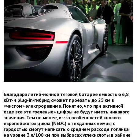
Благодаря литий-ионной тяговой батарее емкостью 6,8
кВт-ч plug-in-гибрид сможет проехать до 25 км в
«чистом» электрорежиме. Понятно, что при активной
езде все эти «зеленые» цифры не будут иметь никакого
значения. Тем не менее, из-за особенностей «нового
европейского» цикла (NEDC) в техданных немцы с
гордостью смогут написать о среднем расходе топлива
на уровне 3 л/100 км при выбросах углекислоты в районе