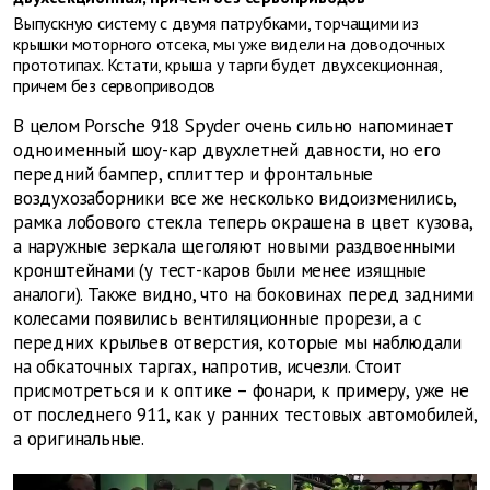
Выпускную систему с двумя патрубками, торчащими из
крышки моторного отсека, мы уже видели на доводочных
прототипах. Кстати, крыша у тарги будет двухсекционная,
причем без сервоприводов
В целом Porsche 918 Spyder очень сильно напоминает
одноименный шоу-кар двухлетней давности, но его
передний бампер, сплиттер и фронтальные
воздухозаборники все же несколько видоизменились,
рамка лобового стекла теперь окрашена в цвет кузова,
а наружные зеркала щеголяют новыми раздвоенными
кронштейнами (у тест-каров были менее изящные
аналоги). Также видно, что на боковинах перед задними
колесами появились вентиляционные прорези, а с
передних крыльев отверстия, которые мы наблюдали
на обкаточных таргах, напротив, исчезли. Стоит
присмотреться и к оптике – фонари, к примеру, уже не
от последнего 911, как у ранних тестовых автомобилей,
а оригинальные.