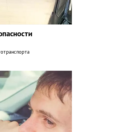
опасности
тотранспорта