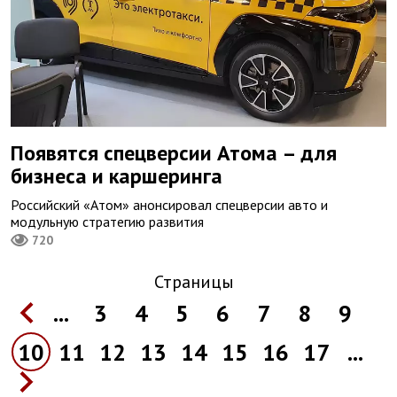
Появятся спецверсии Атома – для
бизнеса и каршеринга
Российский «Атом» анонсировал спецверсии авто и
модульную стратегию развития
720
Страницы
...
3
4
5
6
7
8
9
10
11
12
13
14
15
16
17
...